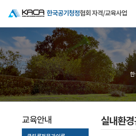
한
교육안내
실내환경
클린룸전문가이론