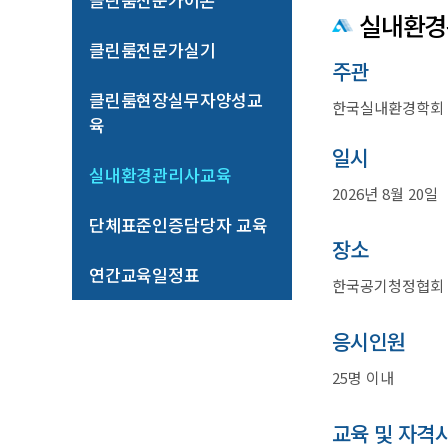
실내환경
클린룸전문가실기
주관
클린룸현장실무자양성교
한국실내환경학회 
육
일시
실내환경관리사교육
2026년 8월 20일
단체표준인증담당자 교육
장소
연간교육일정표
한국공기청정협회 교
응시인원
25명 이내
교육 및 자격